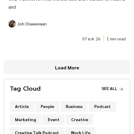
and
Joh Chaweewan
07 ม.ค. 26
1 min read
Load More
Tag Cloud
SEE ALL
Article
People
Business
Podcast
Marketing
Event
Creative
Creative Talk Podcast
Work Life