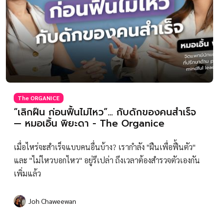
The ORGANICE
“เลิกฝืน ก่อนฟื้นไม่ไหว”… กับดักของคนสำเร็จ
— หมอเอิ้น พิยะดา - The Organice
เมื่อไหร่จะสำเร็จแบบคนอื่นบ้าง? เรากำลัง "ฝืนเพื่อฟื้นตัว"
และ "ไม่ไหวบอกไหว" อยู่รึเปล่า ถึงเวลาต้องสำรวจตัวเองกัน
เพิ่มแล้ว
Joh Chaweewan