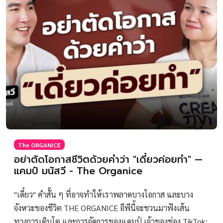
The ORGANICE
อย่าตัดโอกาสชีวิตด้วยคำว่า "เดี๋ยวค่อยทำ" —
แคมป์ มนัสวี - The Organice
"เดี๋ยว" คำสั้น ๆ ที่อาจทำให้เราพลาดบางโอกาส และบาง
จังหวะของชีวิต THE ORGANICE อีพีนี้จะชวนมาฟังเส้น
ทางการเติบโต และการจัดการของแคมป์ เจ้าของช่อง TikTok: