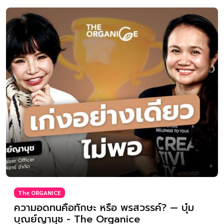
The ORGANICE
ความอดทนคือทักษะ หรือ พรสวรรค์? — บุ๋ม
บุณย์ญานุช - The Organice