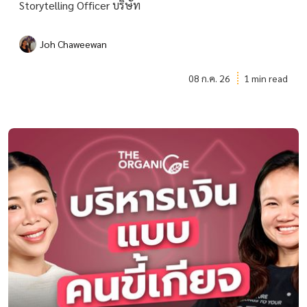
Storytelling Officer บริษัท
Joh Chaweewan
08 ก.ค. 26
1 min read