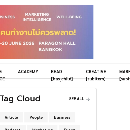
G
ACADEMY
READ
CREATIVE
MAR
CE
[has_child]
[subitem]
[sub
Tag Cloud
SEE ALL
Article
People
Business
Podcast
Marketing
Event