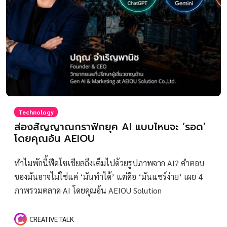
Technology
ส่องสัญญาณกราฟิกยุค AI แบบไหนจะ ‘รอด’
โดยคุณอ้น AEIOU
ทำไมพักนี้ฟีดโซเชียลถึงเต็มไปด้วยรูปภาพจาก AI? คำตอบ
ของมันอาจไม่ใช่แค่ ‘มันทำได้’ แต่คือ ‘มันแชร์ง่าย’ เผย 4
ภาพรวมตลาด AI โดยคุณอ้น AEIOU Solution
CREATIVE TALK