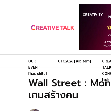
OUR
CTC2026 [subitem]
CREA
EVENT
TAL
[has_child]
CON
Wall Street : Mo
[sub
เกมสร้างคน