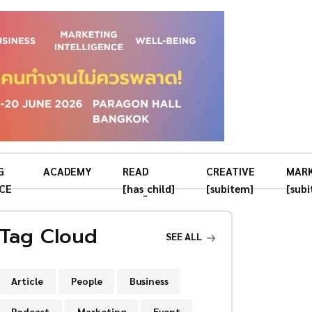
G
ACADEMY
READ
CREATIVE
MAR
CE
[has_child]
[subitem]
[sub
Tag Cloud
SEE ALL
Article
People
Business
Podcast
Marketing
Event