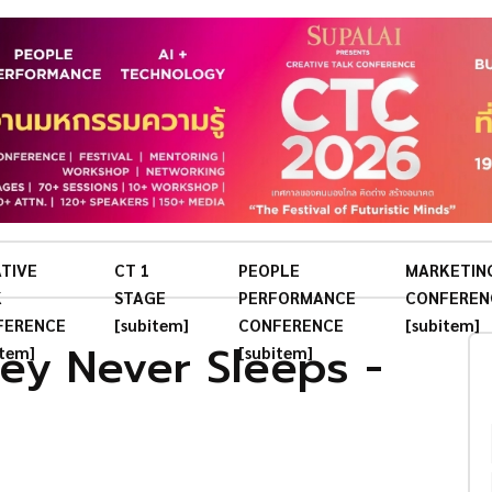
TIVE
CT 1
PEOPLE
MARKETIN
K
STAGE
PERFORMANCE
CONFEREN
FERENCE
[subitem]
CONFERENCE
[subitem]
ney Never Sleeps -
item]
[subitem]