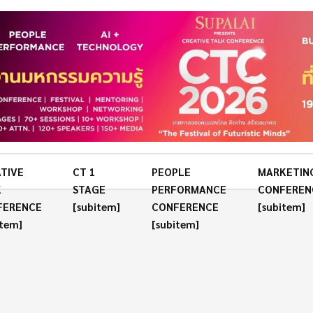
TIVE
CT 1
PEOPLE
MARKETIN
K
STAGE
PERFORMANCE
CONFEREN
FERENCE
[subitem]
CONFERENCE
[subitem]
item]
[subitem]