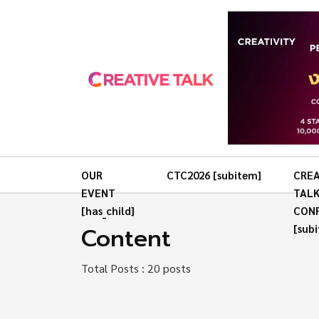
OUR
CTC2026 [subitem]
CREA
EVENT
TAL
[has_child]
CON
Content
[sub
Total Posts : 20 posts