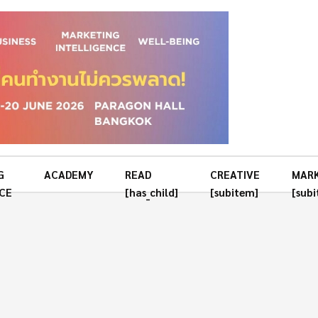
G
ACADEMY
READ
CREATIVE
MAR
CE
[has_child]
[subitem]
[sub