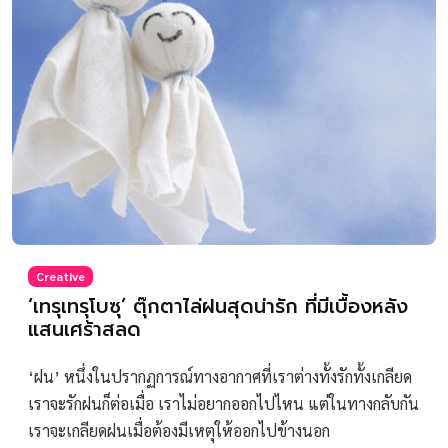
Creative
‘เทรุเทรุโบซุ’ ตุ๊กตาไล่ฝนสุดน่ารัก ที่มีเบื้องหลัง
แสนเศร้าสลด
‘ฝน’ หนึ่งในปรากฏการณ์ทางอากาศที่เราต่างทั้งรักทั้งเกลียด
เราจะรักฝนก็ต่อเมื่อ เราไม่อยากออกไปไหน แต่ในทางกลับกัน
เราจะเกลียดฝนเมื่อต้องมีเหตุให้ออกไปข้างนอก