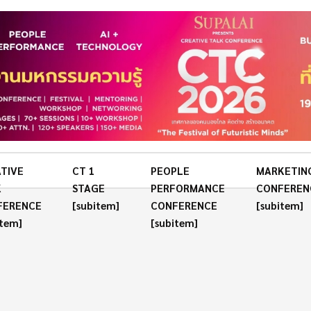
TIVE
CT 1
PEOPLE
MARKETIN
K
STAGE
PERFORMANCE
CONFEREN
FERENCE
[subitem]
CONFERENCE
[subitem]
item]
[subitem]