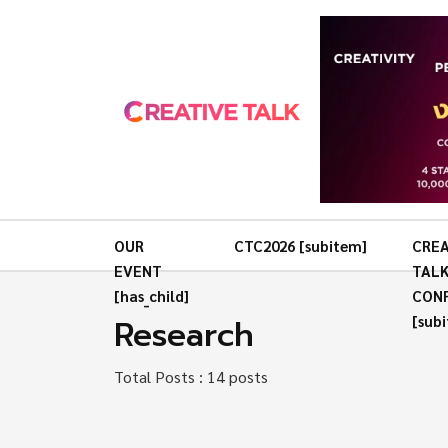
OUR
CTC2026 [subitem]
CREA
EVENT
TAL
[has_child]
CON
Research
[sub
Total Posts : 14 posts