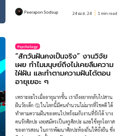
Peerapon Sodsup
24 เม.ย. 24
1 min read
Psychology
“สักวันฝันคงเป็นจริง” งานวิจัย
เผย ทำไมมนุษย์ถึงไม่เคยลืมความ
ใฝ่ฝัน และทำตามความฝันได้ตอน
อายุเยอะ ๆ
เพราะอะไรเมื่ออายุมากขึ้น เราถึงอยากกลับไปสาน
ฝันวัยเด็ก 🤔 ในโลกนี้มีคนจำนวนไม่มากที่โชคดี ได้
ทำตามความฝันของตนไปพร้อมกับงานที่รักได้ บาง
คนรักศิลปะ เลยสมัครเป็นครูศิลปะ และใช้ทุกโอกาส
ของการสอน ในการพัฒนาศิลปะท้องถิ่นให้ยั่งยืน ซึ่ง