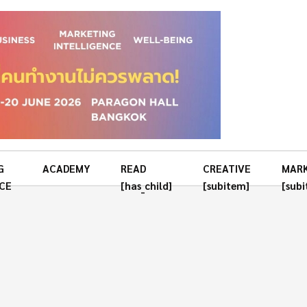
G
ACADEMY
READ
CREATIVE
MAR
CE
[has_child]
[subitem]
[sub